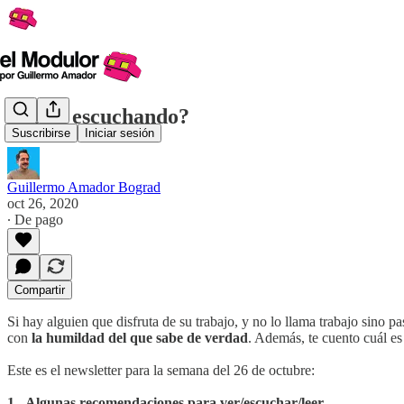
¿Estás escuchando?
Suscribirse
Iniciar sesión
Guillermo Amador Bograd
oct 26, 2020
∙ De pago
Compartir
Si hay alguien que disfruta de su trabajo, y no lo llama trabajo sino p
con
la humildad del que sabe de verdad
. Además, te cuento cuál es
Este es el newsletter para la semana del 26 de octubre:
1.- Algunas recomendaciones para ver/escuchar/leer.