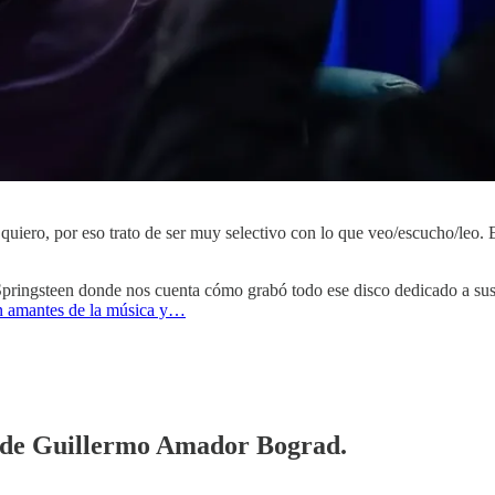
uiero, por eso trato de ser muy selectivo con lo que veo/escucho/leo. 
ingsteen donde nos cuenta cómo grabó todo ese disco dedicado a sus f
on amantes de la música y…
ía de Guillermo Amador Bograd.