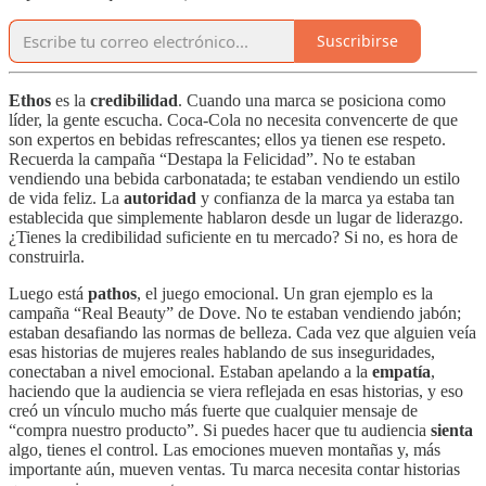
Suscribirse
Ethos
es la
credibilidad
. Cuando una marca se posiciona como
líder, la gente escucha. Coca-Cola no necesita convencerte de que
son expertos en bebidas refrescantes; ellos ya tienen ese respeto.
Recuerda la campaña “Destapa la Felicidad”. No te estaban
vendiendo una bebida carbonatada; te estaban vendiendo un estilo
de vida feliz. La
autoridad
y confianza de la marca ya estaba tan
establecida que simplemente hablaron desde un lugar de liderazgo.
¿Tienes la credibilidad suficiente en tu mercado? Si no, es hora de
construirla.
Luego está
pathos
, el juego emocional. Un gran ejemplo es la
campaña “Real Beauty” de Dove. No te estaban vendiendo jabón;
estaban desafiando las normas de belleza. Cada vez que alguien veía
esas historias de mujeres reales hablando de sus inseguridades,
conectaban a nivel emocional. Estaban apelando a la
empatía
,
haciendo que la audiencia se viera reflejada en esas historias, y eso
creó un vínculo mucho más fuerte que cualquier mensaje de
“compra nuestro producto”. Si puedes hacer que tu audiencia
sienta
algo, tienes el control. Las emociones mueven montañas y, más
importante aún, mueven ventas. Tu marca necesita contar historias