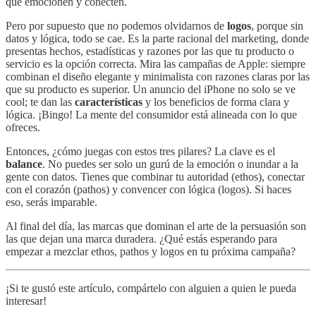
que emocionen y conecten.
Pero por supuesto que no podemos olvidarnos de
logos
, porque sin
datos y lógica, todo se cae. Es la parte racional del marketing, donde
presentas hechos, estadísticas y razones por las que tu producto o
servicio es la opción correcta. Mira las campañas de Apple: siempre
combinan el diseño elegante y minimalista con razones claras por las
que su producto es superior. Un anuncio del iPhone no solo se ve
cool; te dan las
características
y los beneficios de forma clara y
lógica. ¡Bingo! La mente del consumidor está alineada con lo que
ofreces.
Entonces, ¿cómo juegas con estos tres pilares? La clave es el
balance
. No puedes ser solo un gurú de la emoción o inundar a la
gente con datos. Tienes que combinar tu autoridad (ethos), conectar
con el corazón (pathos) y convencer con lógica (logos). Si haces
eso, serás imparable.
Al final del día, las marcas que dominan el arte de la persuasión son
las que dejan una marca duradera. ¿Qué estás esperando para
empezar a mezclar ethos, pathos y logos en tu próxima campaña?
¡Si te gustó este artículo, compártelo con alguien a quien le pueda
interesar!