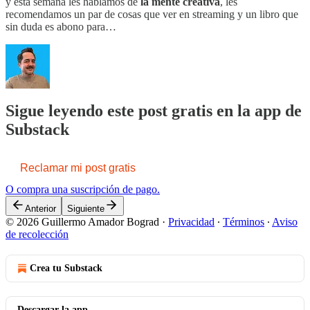
y esta semana les hablamos de
la mente creativa
, les
recomendamos un par de cosas que ver en streaming y un libro que
sin duda es abono para…
Sigue leyendo este post gratis en la app de
Substack
Reclamar mi post gratis
O compra una suscripción de pago.
Anterior
Siguiente
© 2026 Guillermo Amador Bograd
·
Privacidad
∙
Términos
∙
Aviso
de recolección
Crea tu Substack
Descargar la app