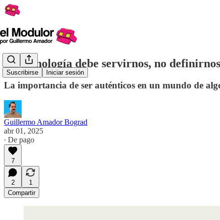
La tecnología debe servirnos, no definirno
Suscribirse
Iniciar sesión
La importancia de ser auténticos en un mundo de alg
Guillermo Amador Bograd
abr 01, 2025
∙ De pago
7
2
1
Compartir