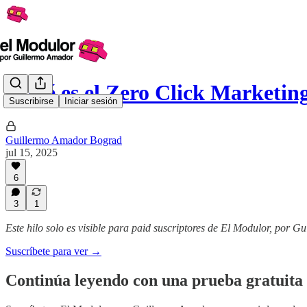
¿Qué es el Zero Click Marketin
Suscribirse
Iniciar sesión
Guillermo Amador Bograd
jul 15, 2025
6
3
1
Este hilo solo es visible para paid suscriptores de El Modulor, por 
Suscríbete para ver →
Continúa leyendo con una prueba gratuita 