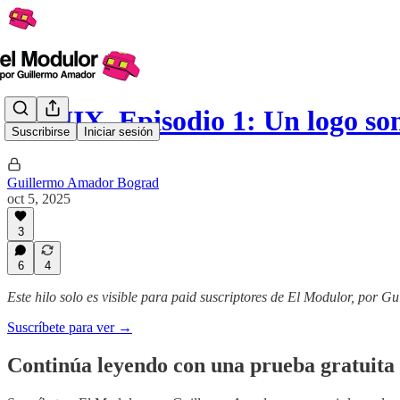
REMIX, Episodio 1: Un logo so
Suscribirse
Iniciar sesión
Guillermo Amador Bograd
oct 5, 2025
3
6
4
Este hilo solo es visible para paid suscriptores de El Modulor, por 
Suscríbete para ver →
Continúa leyendo con una prueba gratuita 